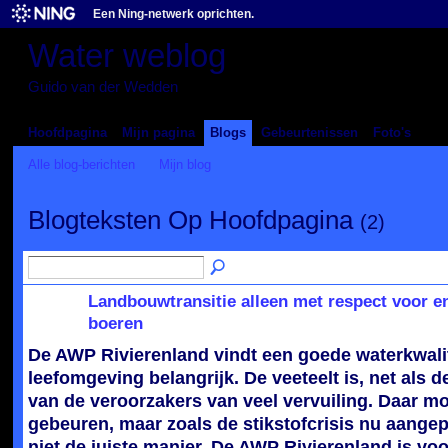
Een Ning-netwerk oprichten.
Water weblog
Guido van der Wedden
Hoofdpagina
Mijn pagina
Blogs
Gebeurtenissen
Foto's
Alle blog-berichten
Mijn blog
Blogteksten Op Hoofdpagina
(2)
Landbouwtransitie alleen met respect voor en
boeren
De AWP Rivierenland vindt een goede waterkwali
leefomgeving belangrijk. De veeteelt is, net als d
van de veroorzakers van veel vervuiling. Daar m
gebeuren, maar zoals de stikstofcrisis nu aangep
niet de juiste manier. De AWP Rivierenland is vo